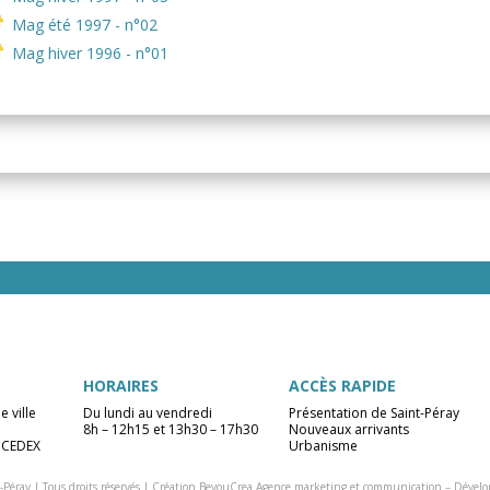
Mag été 1997 - n°02
Mag hiver 1996 - n°01
HORAIRES
ACCÈS RAPIDE
e ville
Du lundi au vendredi
Présentation de Saint-Péray
8h – 12h15 et 13h30 – 17h30
Nouveaux arrivants
 CEDEX
Urbanisme
-Péray | Tous droits réservés |
Création BeyouCrea Agence marketing et communication
–
Dévelo