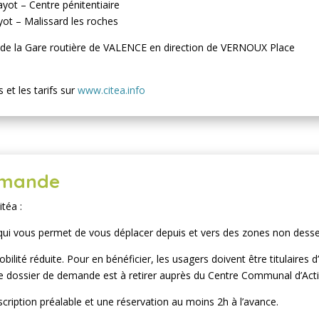
ayot – Centre pénitentiaire
ot – Malissard les roches
de la Gare routière de VALENCE en direction de VERNOUX Place
s et les tarifs sur
www.citea.info
demande
téa :
qui vous permet de vous déplacer depuis et vers des zones non desserv
lité réduite. Pour en bénéficier, les usagers doivent être titulaires d
e dossier de demande est à retirer auprès du Centre Communal d’Acti
scription préalable et une réservation au moins 2h à l’avance.