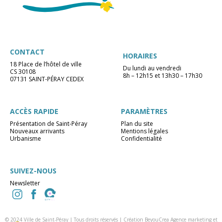
CONTACT
HORAIRES
18 Place de l’hôtel de ville
Du lundi au vendredi
CS 30108
8h – 12h15 et 13h30 – 17h30
07131 SAINT-PÉRAY CEDEX
ACCÈS RAPIDE
PARAMÈTRES
Présentation de Saint-Péray
Plan du site
Nouveaux arrivants
Mentions légales
Urbanisme
Confidentialité
SUIVEZ-NOUS
Newsletter
© 2024 Ville de Saint-Péray | Tous droits réservés |
Création BeyouCrea Agence marketing et