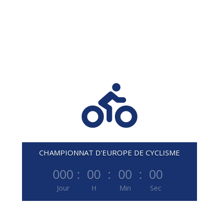

CHAMPIONNAT D'EUROPE DE CYCLISME
000
:
00
:
00
:
00
Jour
H
Min
Sec